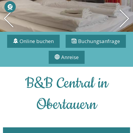
Webcam
Online buchen
Buchungsanfrage
Anreise
B&B Central in
Obertauern