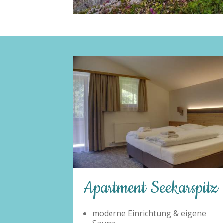
karspitz
Apartment Hundskoge
 & eigene
moderne Einrichtung & eigene