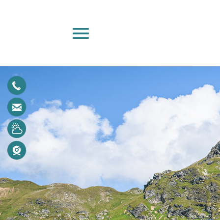
+43 6456 7387
urlaub@central-obertauern.com
Wetter
Webcam