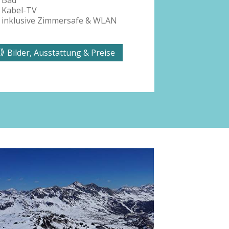
Bad
mit Balk
Kabel-TV
Bad
inklusive Zimmersafe & WLAN
Kabel-TV,
Bilder, Ausstattung & Preise
Bilder, 